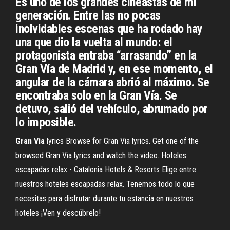
Es uno de los grandes cineastas de mi
generación. Entre las no pocas
inolvidables escenas que ha rodado hay
una que dio la vuelta al mundo: el
protagonista entraba “arrasando” en la
Gran Vía de Madrid y, en ese momento, el
angular de la cámara abrió al máximo. Se
encontraba solo en la Gran Vía. Se
detuvo, salió del vehículo, abrumado por
lo imposible.
Gran Via
lyrics
Browse for Gran Via lyrics. Get one of the
browsed Gran Via lyrics and watch the video.
Hoteles
escapadas relax - Catalonia Hotels & Resorts
Elige entre
nuestros hoteles escapadas relax. Tenemos todo lo que
necesitas para disfrutar durante tu estancia en nuestros
hoteles ¡Ven y descúbrelo!